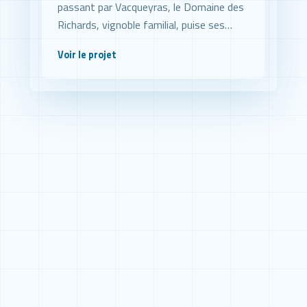
passant par Vacqueyras, le Domaine des
Richards, vignoble familial, puise ses
richesses dans des terroirs d'exception
Voir le projet
au pied des Dentelles de Montmirail, pour
nous offrir ses meilleures cuvées.