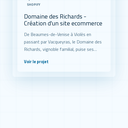
SHOPIFY
Domaine des Richards -
Création d'un site ecommerce
De Beaumes-de-Venise à Violès en
passant par Vacqueyras, le Domaine des
Richards, vignoble familial, puise ses
richesses dans des terroirs d'exception
Voir le projet
au pied des Dentelles de Montmirail, pour
nous offrir ses meilleures cuvées.